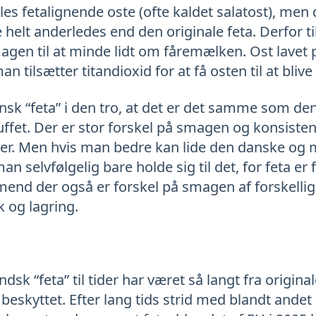
es fetalignende oste (ofte kaldet salatost), men 
elt anderledes end den originale feta. Derfor t
magen til at minde lidt om fåremælken. Ost lavet
n tilsætter titandioxid for at få osten til at bliv
sk “feta” i den tro, at det er det samme som de
uffet. Der er stor forskel på smagen og konsiste
ter. Men hvis man bedre kan lide den danske og 
man selvfølgelig bare holde sig til det, for feta er
mend der også er forskel på smagen af forskellige
 og lagring.
dsk “feta” til tider har været så langt fra origi
n beskyttet. Efter lang tids strid med blandt and