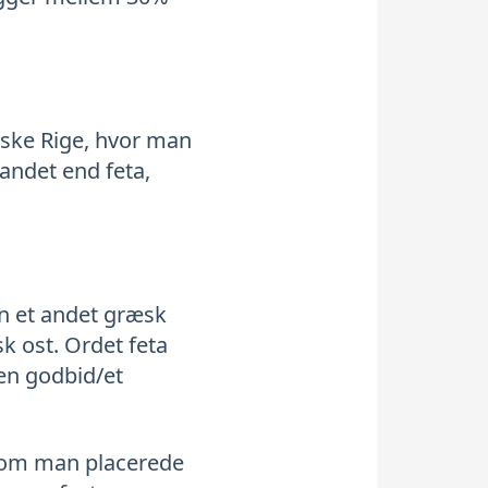
nske Rige, hvor man
andet end feta,
en et andet græsk
sk ost. Ordet feta
 en godbid/et
 som man placerede