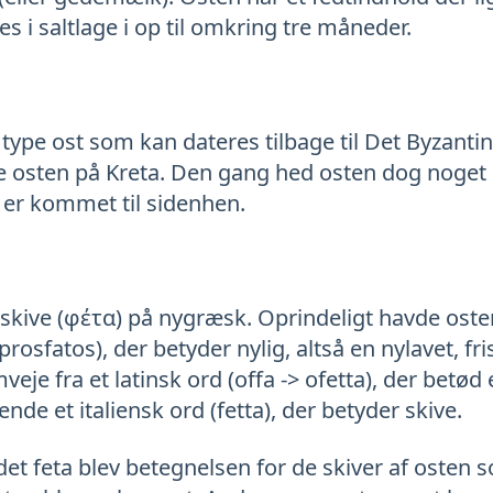
s i saltlage i op til omkring tre måneder.
type ost som kan dateres tilbage til Det Byzanti
e osten på Kreta. Den gang hed osten dog noget 
 er kommet til sidenhen.
 skive (φέτα) på nygræsk. Oprindeligt havde ost
osfatos), der betyder nylig, altså en nylavet, fri
veje fra et latinsk ord (offa -> ofetta), der betød
nde et italiensk ord (fetta), der betyder skive.
det feta blev betegnelsen for de skiver af osten