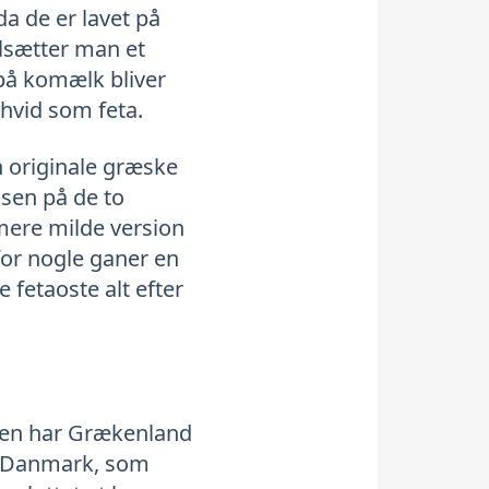
da de er lavet på
ilsætter man et
 på komælk bliver
e hvid som feta.
n originale græske
nsen på de to
mere milde version
 for nogle ganer en
 fetaoste alt efter
nalen har Grækenland
et Danmark, som