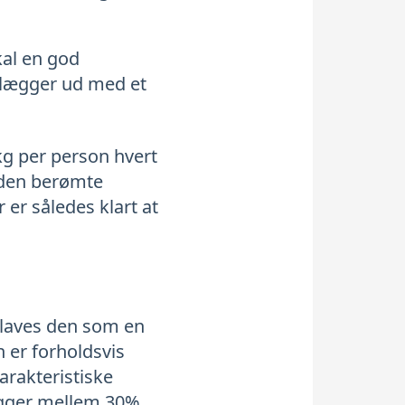
kal en god
 lægger ud med et
kg per person hvert
 den berømte
 er således klart at
e laves den som en
 er forholdsvis
arakteristiske
ligger mellem 30%