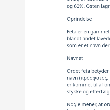
og 60%. Osten lagre
Oprindelse
Feta er en gammel 
blandt andet laved
som er et navn der
Navnet
Ordet feta betyder
navn (πρόσφατος, pr
er kommet til af om
stykke og efterfølge
Nogle mener, at or