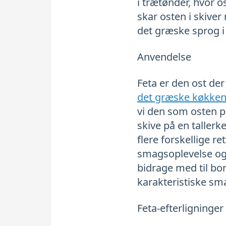
i trætønder, hvor 
skar osten i skiver 
det græske sprog i
Anvendelse
Feta er den ost der
det græske køkke
vi den som osten på
skive på en tallerk
flere forskellige r
smagsoplevelse og
bidrage med til bor
karakteristiske sm
Feta-efterligninger