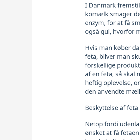
I Danmark fremstill
komælk smager de h
enzym, for at få s
også gul, hvorfor ma
Hvis man køber dan
feta, bliver man sk
forskellige produk
af en feta, så skal 
heftig oplevelse, o
den anvendte mælk
Beskyttelse af feta
Netop fordi udenlan
ønsket at få fetae