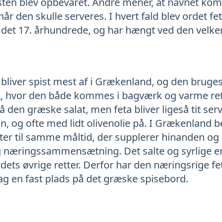
osten blev opbevaret. Andre mener, at navnet ko
når den skulle serveres. I hvert fald blev ordet fet
 det 17. århundrede, og har hængt ved den velken
 bliver spist mest af i Grækenland, og den bruges
n
, hvor den både kommes i bagværk og varme ret
 den græske salat, men feta bliver ligeså tit ser
en, og ofte med lidt olivenolie på. I Grækenland b
etter til samme måltid, der supplerer hinanden og 
 næringssammensætning. Det salte og syrlige er
dets øvrige retter. Derfor har den næringsrige f
ag en fast plads på det græske spisebord.