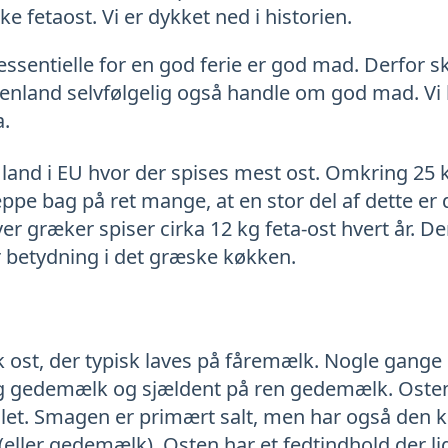
fetaost. Vi er dykket ned i historien.
ssentielle for en god ferie er god mad. Derfor s
kenland selvfølgelig også handle om god mad. Vi
a.
land i EU hvor der spises mest ost. Omkring 25 
pe bag på ret mange, at en stor del af dette er
er græker spiser cirka 12 kg feta-ost hvert år. Der
r betydning i det græske køkken.
sk ost, der typisk laves på fåremælk. Nogle gang
og gedemælk og sjældent på ren gedemælk. Osten
let. Smagen er primært salt, men har også den k
eller gedemælk). Osten har et fedtindhold der 