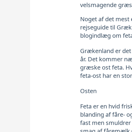
velsmagende græske 
Noget af det mest e
rejseguide til Græ
blogindlæg om fet
Grækenland er det 
år. Det kommer næp
græske ost feta. Hv
feta-ost har en sto
Osten
Feta er en hvid fri
blanding af fåre- 
fast men smuldrer 
smag af fåremælk (