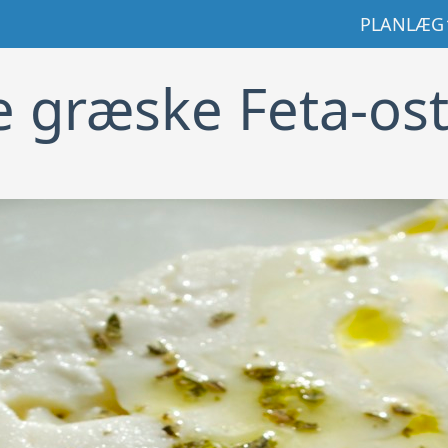
GÅ TIL IN
PLANLÆG
 græske Feta-os