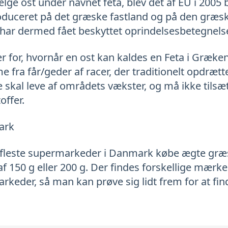
ælge ost under navnet feta, blev det af EU i 2005 
oduceret på det græske fastland og på den græs
 har dermed fået beskyttet oprindelsesbetegnels
r for, hvornår en ost kan kaldes en Feta i Græke
fra får/geder af racer, der traditionelt opdræt
 skal leve af områdets vækster, og må ikke tilsæ
offer.
ark
 fleste supermarkeder i Danmark købe ægte græs
 150 g eller 200 g. Der findes forskellige mærke
rkeder, så man kan prøve sig lidt frem for at find