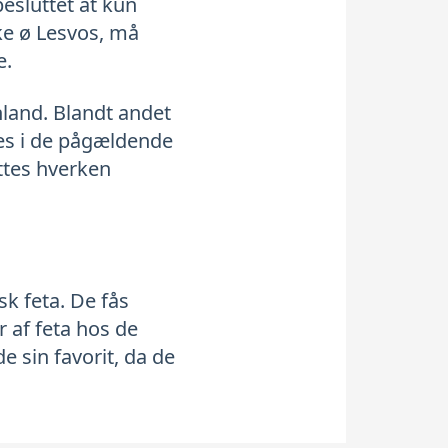
besluttet at kun
ke ø Lesvos, må
e.
nland. Blandt andet
tes i de pågældende
ttes hverken
k feta. De fås
r af feta hos de
e sin favorit, da de