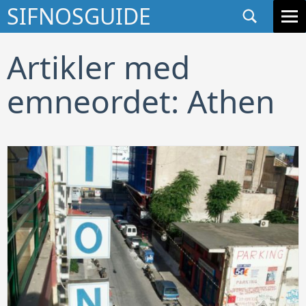
Søg
SIFNOSGUIDE
GÅ TIL INDHOLD
Artikler med
emneordet: Athen