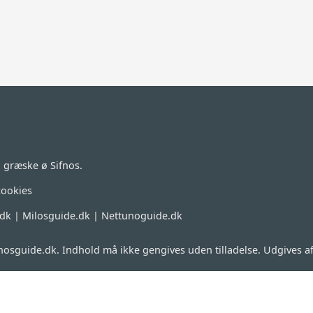
n græske ø Sifnos.
 cookies
.dk
|
Milosguide.dk
|
Nettunoguide.dk
nosguide.dk. Indhold må ikke gengives uden tilladelse. Udgives a