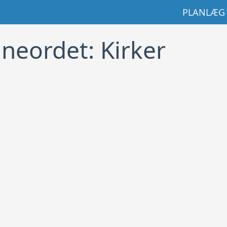
GÅ TIL IN
PLANLÆG
neordet: Kirker