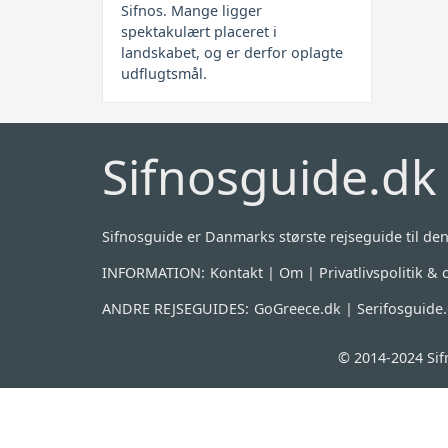
Sifnos. Mange ligger
spektakulært placeret i
landskabet, og er derfor oplagte
udflugtsmål.
Sifnosguide.dk
Sifnosguide er Danmarks største rejseguide til de
INFORMATION:
Kontakt
|
Om
|
Privatlivspolitik &
ANDRE REJSEGUIDES:
GoGreece.dk
|
Serifosguide
© 2014-2024 Sif