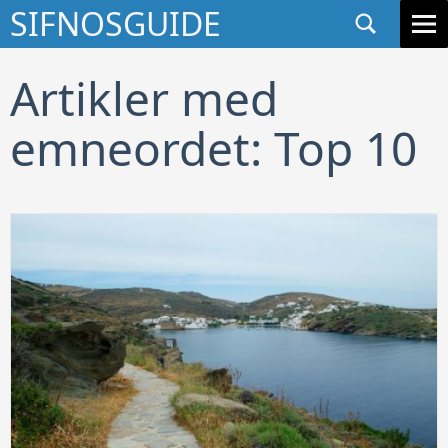
Søg
SIFNOSGUIDE
GÅ TIL INDHOLD
Artikler med
emneordet: Top 10