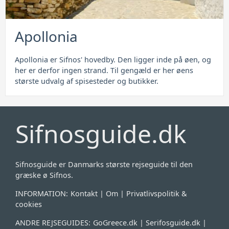
Apollonia
Apollonia er Sifnos' hovedby. Den ligger inde på øen, og
her er derfor ingen strand. Til gengæld er her øens
største udvalg af spisesteder og butikker.
Sifnosguide.dk
Sifnosguide er Danmarks største rejseguide til den
græske ø Sifnos.
INFORMATION:
Kontakt
|
Om
|
Privatlivspolitik &
cookies
ANDRE REJSEGUIDES:
GoGreece.dk
|
Serifosguide.dk
|